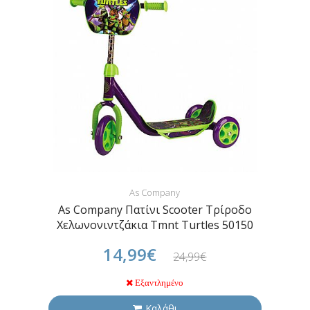
As Company
As Company Πατίνι Scooter Τρίροδο
Χελωνονιντζάκια Tmnt Turtles 50150
14,99€
24,99€
Εξαντλημένο
Καλάθι