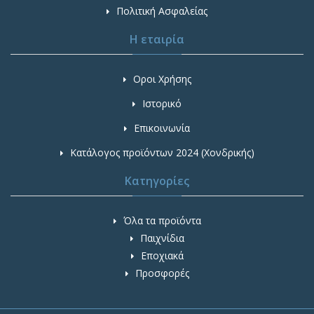
Πολιτική Ασφαλείας
Η εταιρία
Οροι Χρήσης
Ιστορικό
Επικοινωνία
Κατάλογος προϊόντων 2024 (Χονδρικής)
Κατηγορίες
Όλα τα προϊόντα
Παιχνίδια
Εποχιακά
Προσφορές