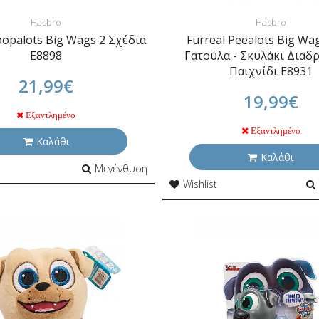
Hasbro
Hasbro
oopalots Big Wags 2 Σχέδια
Furreal Peealots Big Wag
E8898
Γατούλα - Σκυλάκι Διαδ
Παιχνίδι E8931
21,99€
19,99€
Εξαντλημένο
Εξαντλημένο
Καλάθι
Καλάθι
Μεγένθυση
Wishlist