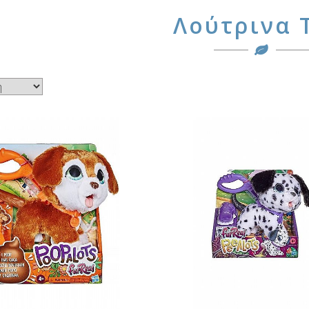
Λούτρινα 