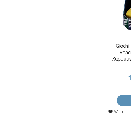
Giochi
Road
Χαρούμε
Wishlist