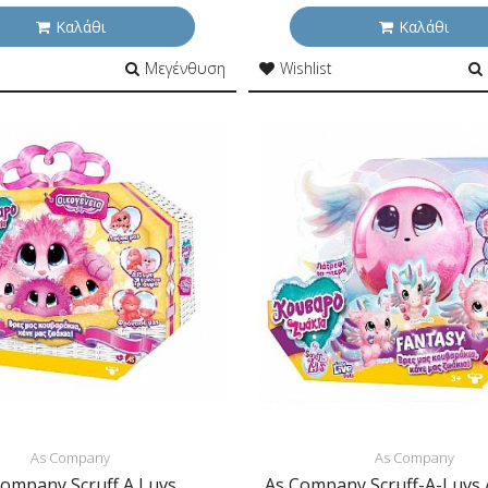
Καλάθι
Καλάθι
Μεγένθυση
Wishlist
As Company
As Company
ompany Scruff A Luvs
As Company Scruff-Α-Luvs