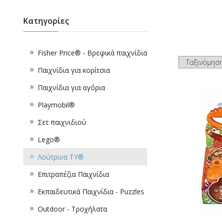
Κατηγορίες
Fisher Price® - Βρεφικά παιχνίδια
Παιχνίδια για κορίτσια
Παιχνίδια για αγόρια
Playmobil®
Σετ παιχνιδιού
Lego®
Λούτρινα TY®
Επιτραπέζια Παιχνίδια
Εκπαιδευτικά Παιχνίδια - Puzzles
Outdoor - Τροχήλατα