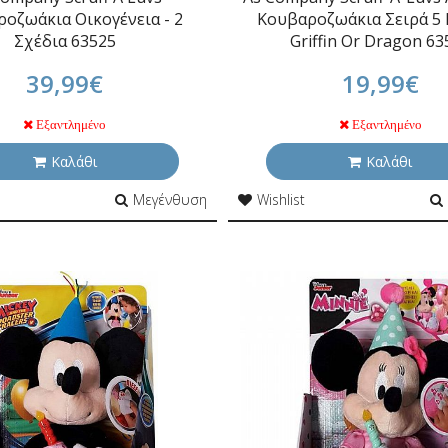
οζωάκια Οικογένεια - 2
Κουβαροζωάκια Σειρά 5 
Σχέδια 63525
Griffin Or Dragon 63
39,99€
19,99€
Εξαντλημένο
Εξαντλημένο
Καλάθι
Καλάθι
Μεγένθυση
Wishlist