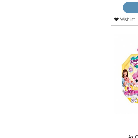
Wishlist
As C