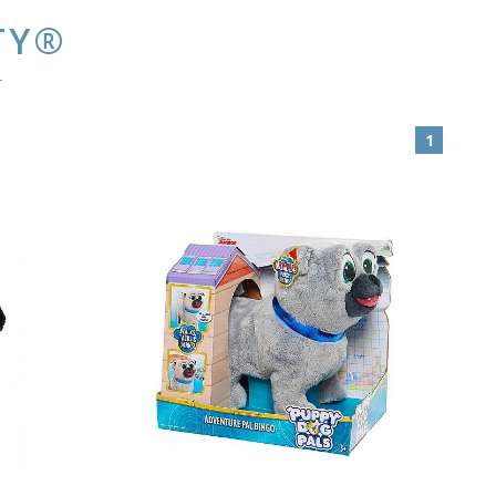
TY®
1