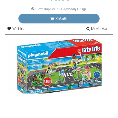
Άμεση παραλαβή / Παράδοση 1-3 ημ.
Καλάθι
Wishlist
Μεγένθυση