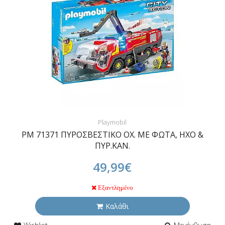
Playmobil
PM 71371 ΠΥΡΟΣΒΕΣΤΙΚΟ ΟΧ. ΜΕ ΦΩΤΑ, ΗΧΟ &
ΠΥΡ.ΚΑΝ.
49,99€
Εξαντλημένο
Καλάθι