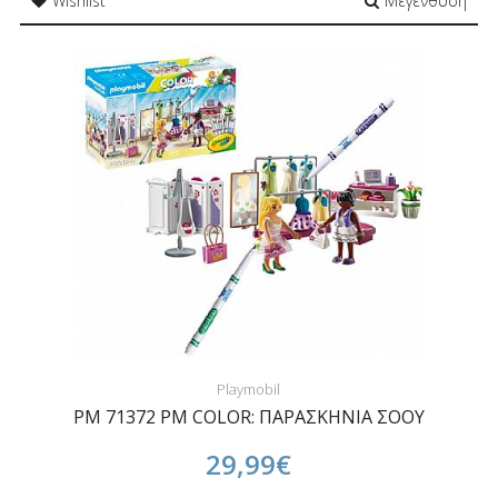
Wishlist
Μεγένθυση
Playmobil
PM 71372 PM COLOR: ΠΑΡΑΣΚΗΝΙΑ ΣΟΟΥ
29,99€