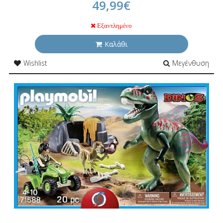
49,99€
Εξαντλημένο
Καλάθι
Wishlist
Μεγένθυση