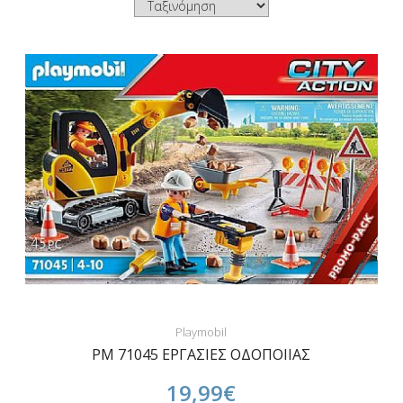
Playmobil
PM 71045 ΕΡΓΑΣΙΕΣ ΟΔΟΠΟΙΙΑΣ
19,99€