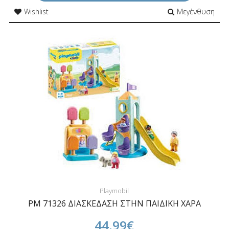
Wishlist
Μεγένθυση
Playmobil
PM 71326 ΔΙΑΣΚΕΔΑΣΗ ΣΤΗΝ ΠΑΙΔΙΚΗ ΧΑΡΑ
44,99€