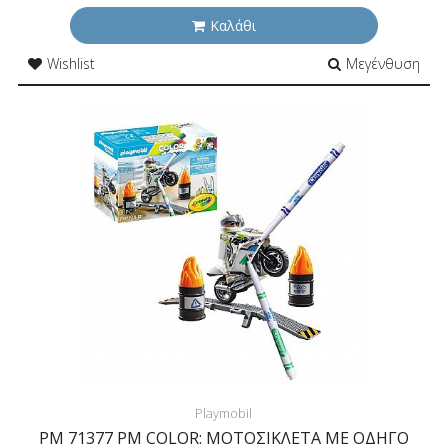
Καλάθι
Wishlist
Μεγένθυση
Playmobil
PM 71377 PM COLOR: ΜΟΤΟΣΙΚΛΕΤΑ ΜΕ ΟΔΗΓΟ