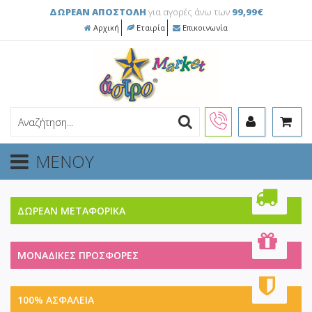
ΠΙΣΩ
ΠΙΣΩ
ΠΙΣΩ
ΠΙΣΩ
ΔΩΡΕΑΝ ΑΠΟΣΤΟΛΗ
για αγορές άνω των
99,99€
Αρχική
Εταιρία
Επικοινωνία
 τα προϊόντα
χνίδια
οχιακά
ιρίες
Είδη Θαλ
Παιχνίδια
Παιχνίδια
Καλοκαιρ
ER OFFERS !!
her Price® - Βρεφικά παιχνίδια
οκαιρινά
A
B
Poseidon®
Barbie® - 
Hot Wheel
Beppi® - Α
her Price® - Βρεφικά Παιχνίδια
χνίδια για κορίτσια
χαλινές Λαμπάδες
C
D
Poseidon®
Σετ Παιχνι
Φιγούρες 
Beppi® - Γυ
bie® - Κούκλες Μόδας & Μωρά
χνίδια για αγόρια
ρα Παρθένο Ελαιόλαδο
E
F
Βατραχοπέ
Nerf®-Όπλ
Beppi® Clo
 Παιχνιδιού για Κορίτσια
ymobil®
G
H
Παπούτσια
ΜΕΝΟΥ
 Wheels® - Αυτοκίνητα - Μηχανές - Πίστες Γκαράζ &
 παιχνιδιού
I
J
Γυαλιά Θα
να
o®
K
L
Μάσκες κα
ούρες δράσης - Ρομπότ
ΔΩΡΕΑΝ ΜΕΤΑΦΟΡΙΚΑ
τρινα TY®
M
N
Βατραχοπέ
f® - Όπλα - Σετ Μάχης
τραπέζια Παιχνίδια
O
P
Φουσκωτά 
ymobil®
ΜΟΝΑΔΙΚΕΣ ΠΡΟΣΦΟΡΕΣ
αιδευτικά Παιχνίδια - Puzzles
Q
R
Κουβαδάκια
τρινα - TY®
door - Τροχήλατα
S
T
o®
100% ΑΣΦΑΛΕΙΑ