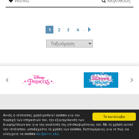
Wishlist
Μεγένθυση
...
1
2
3
4
ΓΡΑΦΤΕΙΤΕ ΣΤΟ
NEWSLETTER
ΜΑΣ
Αυτός ο ιστότοπος χρησιμοποιεί cookies για την
Το κατάλαβα
παροχή των υπηρεσιών του, την εξατομίκευση των
Εγγραφείτε στο newsletter της εταιρίας μας για να
διαφημίσεων και για την ανάλυση της επισκεψιμότητας του. Με τη χρήση αυτού
του ιστότοπου, αποδέχεστε τη χρήση των cookies. Λεπτομέρειες για το πώς να
μαθαίνετε πρώτοι τα νέα και τις προσφορές μας.
ελέγχετε τα cookies
θα βρείτε εδώ