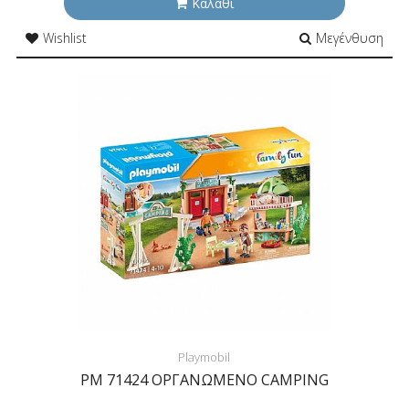
Καλάθι
Wishlist
Μεγένθυση
Playmobil
PM 71424 ΟΡΓΑΝΩΜΕΝΟ CAMPING