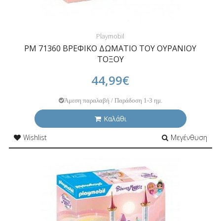
Playmobil
PM 71360 ΒΡΕΦΙΚΟ ΔΩΜΑΤΙΟ ΤΟΥ ΟΥΡΑΝΙΟΥ
ΤΟΞΟΥ
44,99€
Άμεση παραλαβή / Παράδοση 1-3 ημ.
Καλάθι
Wishlist
Μεγένθυση