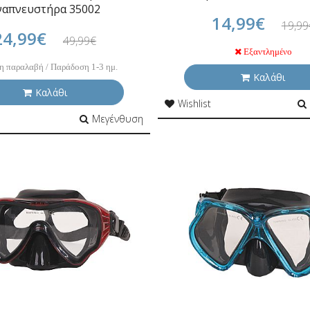
ναπνευστήρα 35002
14,99€
19,99
24,99€
49,99€
Εξαντλημένο
η παραλαβή / Παράδοση 1-3 ημ.
Καλάθι
Καλάθι
Wishlist
Μεγένθυση