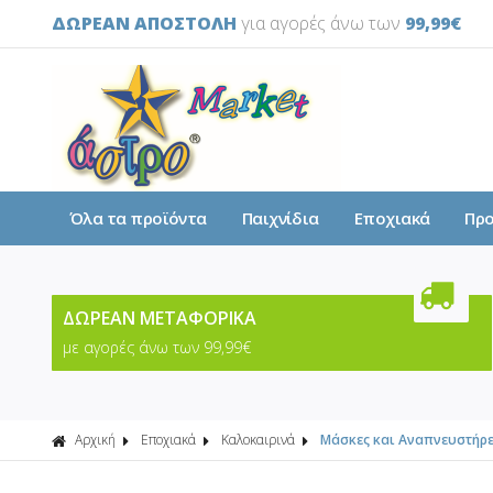
ΔΩΡΕΑΝ ΑΠΟΣΤΟΛΗ
για αγορές άνω των
99,99€
Όλα τα προϊόντα
Παιχνίδια
Εποχιακά
Πρ
ΔΩΡΕΑΝ ΜΕΤΑΦΟΡΙΚΑ
με αγορές άνω των 99,99€
Αρχική
Εποχιακά
Καλοκαιρινά
Μάσκες και Αναπνευστήρε