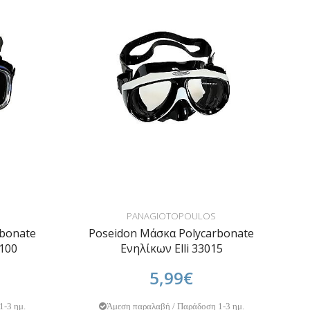
PANAGIOTOPOULOS
rbonate
Poseidon Μάσκα Polycarbonate
100
Ενηλίκων Elli 33015
5,99€
1-3 ημ.
Άμεση παραλαβή / Παράδοση 1-3 ημ.