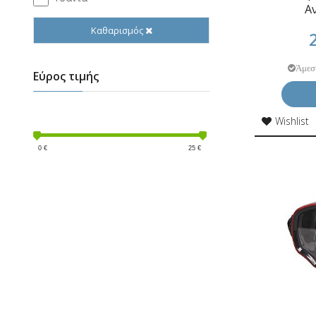
Α
Καθαρισμός
Άμεσ
Εύρος τιμής
Wishlist
0
€
25
€