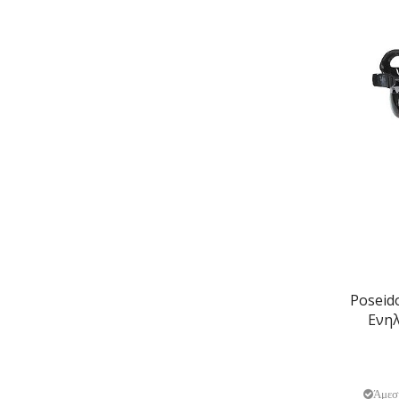
Poseid
Ενηλ
Άμεσ