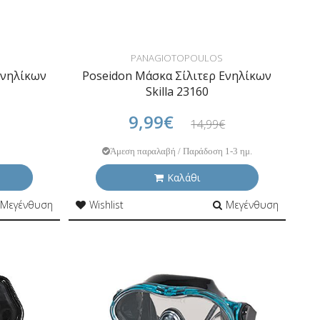
PANAGIOTOPOULOS
Ενηλίκων
Poseidon Μάσκα Σίλιτερ Ενηλίκων
Skilla 23160
9,99€
14,99€
Άμεση παραλαβή / Παράδοση 1-3 ημ.
Καλάθι
Μεγένθυση
Wishlist
Μεγένθυση