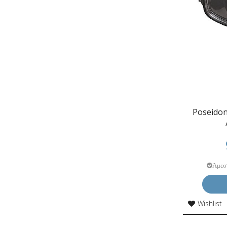
Poseido
Άμεσ
Wishlist