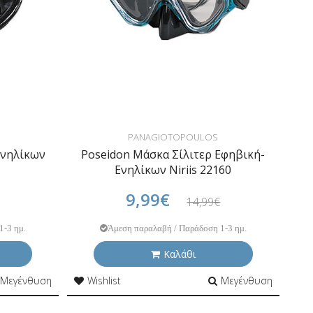
PANAGIOTOPOULOS
Ενηλίκων
Poseidon Μάσκα Σίλιτερ Εφηβική-
Ενηλίκων Niriis 22160
9,99€
14,99€
1-3 ημ.
Άμεση παραλαβή / Παράδοση 1-3 ημ.
Καλάθι
Μεγένθυση
Wishlist
Μεγένθυση