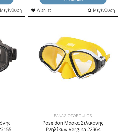
Μεγένθυση
Wishlist
Μεγένθυση
PANAGIOTOPOULOS
κόνης
Poseidon Μάσκα Σιλικόνης
23155
Ενηλίκων Vergina 22364