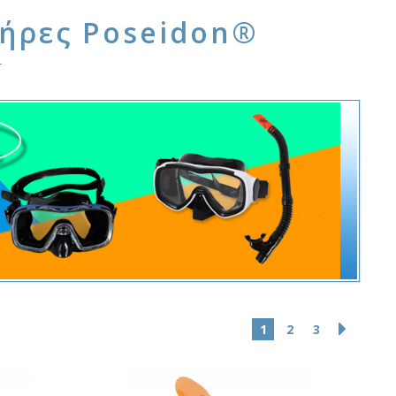
ήρες Poseidon®
1
2
3