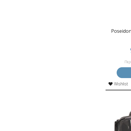
Poseido
Περ
Wishlist