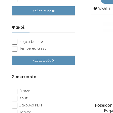
Wishlist
Καθαρισμός
Φακοί
Polycarbonate
Tempered Glass
Καθαρισμός
Συσκευασία
Blister
Κουτί
Poseidon
Σακούλα PBH
Ενη
Τσάντα