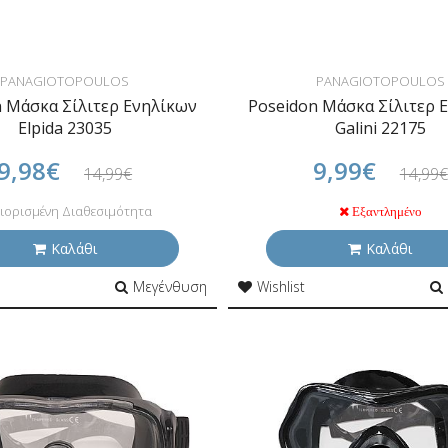
PANAGIOTOPOULOS
PANAGIOTOPOULOS
n Μάσκα Σίλιτερ Ενηλίκων
Poseidon Μάσκα Σίλιτερ 
Elpida 23035
Galini 22175
9,98€
9,99€
14,99€
14,99€
ιορισμένη Διαθεσιμότητα
Εξαντλημένο
Καλάθι
Καλάθι
Μεγένθυση
Wishlist