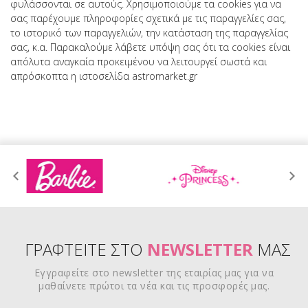
φυλάσσονται σε αυτούς. Χρησιμοποιούμε τα cookies για να
σας παρέχουμε πληροφορίες σχετικά με τις παραγγελίες σας,
το ιστορικό των παραγγελιών, την κατάσταση της παραγγελίας
σας, κ.α. Παρακαλούμε λάβετε υπόψη σας ότι τα cookies είναι
απόλυτα αναγκαία προκειμένου να λειτουργεί σωστά και
απρόσκοπτα η ιστοσελίδα astromarket.gr
ΓΡΑΦΤΕΙΤΕ ΣΤΟ
NEWSLETTER
ΜΑΣ
Εγγραφείτε στο newsletter της εταιρίας μας για να
μαθαίνετε πρώτοι τα νέα και τις προσφορές μας.