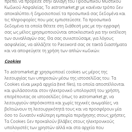
πρέπει να προβείτε στην αλλαγή του Προσωπικού Μυστικού
Κωδικού Ασφαλείας. Το astromarket.gr με κανέναν τρόπο δεν
αποκαλύπτει ή δημοσιοποιεί τα προσωπικά σας δεδομένα και
τις πληροφορίες που μας εμπιστεύεστε. Τα προσωπικά
δεδομένα τα οποία θέτετε στη διάθεσή μας με την εγγραφή
σας ως μέλος χρησιμοποιούνται αποκλειστικά για την εκτέλεση
των συναλλαγών σας. Θα σας συνιστούσαμε, για λόγους
ασφαλείας, να αλλάζετε το Password σας σε τακτά διαστήματα
και να αποφεύγετε τη χρήση των απλών κωδικών.
Cookies
Το astromarket.gr χρησιμοποιεί cookies ως μέρος της
λειτουργίας των υπηρεσιών μέσω της ιστοσελίδας του. Τα
Cookies είναι μικρά αρχεία (text files), τα οποία απoστέλλονται
και φυλάσσονται στον ηλεκτρονικό υπολογιστή του χρήστη,
επιτρέποντας σε ιστοσελίδες όπως το astromarket.gr, να
λειτουργούν απρόσκοπτα και χωρίς τεχνικές ανωμαλίες, να
βελτιώνουν τη λειτουργικότητά τους και να προσφέρουν μία
όσο το δυνατόν καλύτερη εμπειρία περιήγησης στους χρήστες.
Τα Cookies δεν προκαλούν βλάβες στους ηλεκτρονικούς
υπολογιστές των χρηστών αλλά και στα αρχεία που