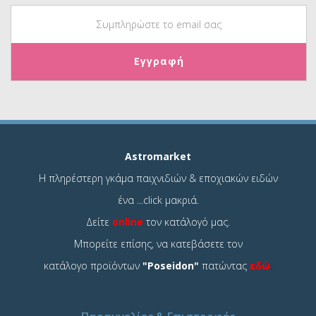
Astromarket
Η πληρέστερη γκάμα παιχνιδιών & εποχιακών ειδών
ένα ...click μακριά.
Δείτε
online
τον κατάλογό μας.
Μπορείτε επίσης, να κατεβάσετε τον
κατάλογο προϊόντων
"Poseidon"
πατώντας
εδώ
.