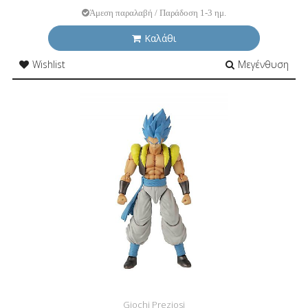
Άμεση παραλαβή / Παράδοση 1-3 ημ.
Καλάθι
Wishlist
Μεγένθυση
Giochi Preziosi