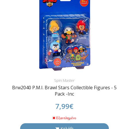
Spin Master
Brw2040 P.M.I. Brawl Stars Collectible Figures - 5
Pack -Inc
7,99€
Εξαντλημένο
Καλάθι