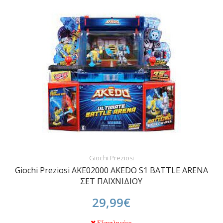
Giochi Preziosi
Giochi Preziosi AKE02000 AKEDO S1 BATTLE ARENA
ΣΕΤ ΠΑΙΧΝΙΔΙΟΥ
29,99€
Εξαντλημένο