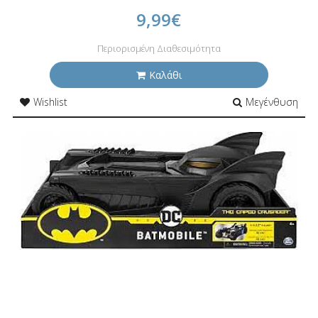
9,99€
Περιορισμένη Διαθεσιμότητα
Καλάθι
Wishlist
Μεγένθυση