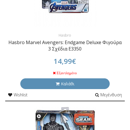
Hasbro
Hasbro Marvel Avengers: Endgame Deluxe Φιγούρα
3 Σχέδια E3350
14,99€
Εξαντλημένο
Καλάθι
Wishlist
Μεγένθυση