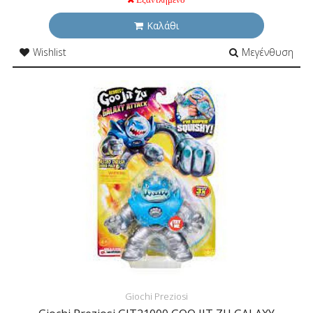
Καλάθι
Wishlist
Μεγένθυση
Giochi Preziosi