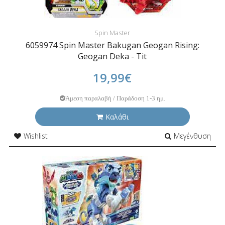
Spin Master
6059974 Spin Master Bakugan Geogan Rising:
Geogan Deka - Tit
19,99€
Άμεση παραλαβή / Παράδοση 1-3 ημ.
Καλάθι
Wishlist
Μεγένθυση