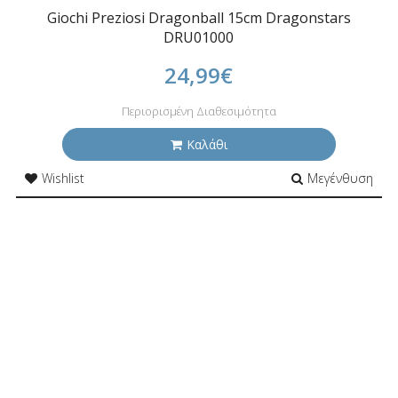
Giochi Preziosi Dragonball 15cm Dragonstars
DRU01000
24,99€
Περιορισμένη Διαθεσιμότητα
Καλάθι
Wishlist
Μεγένθυση