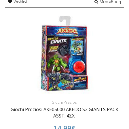
Wishlist
Μεγένθυση
Giochi Preziosi
Giochi Preziosi AKE05000 AKEDO S2 GIANTS PACK
ASST. 4ΣΧ.
14,99€