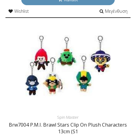
Wishlist
Μεγένθυση
Spin Master
Brw7004 P.M.I. Brawl Stars Clip On Plush Characters
13cm (S1