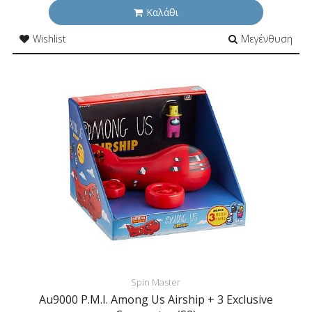
Καλάθι
Wishlist
Μεγένθυση
Spin Master
Au9000 P.M.I. Among Us Airship + 3 Exclusive