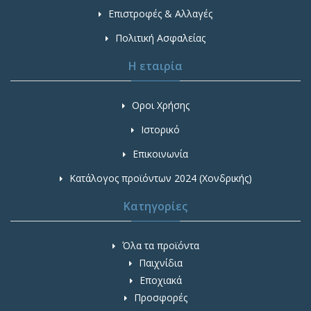
Επιστροφές & Αλλαγές
Πολιτική Ασφαλείας
Η εταιρία
Οροι Χρήσης
Ιστορικό
Επικοινωνία
Κατάλογος προϊόντων 2024 (Χονδρικής)
Κατηγορίες
Όλα τα προϊόντα
Παιχνίδια
Εποχιακά
Προσφορές