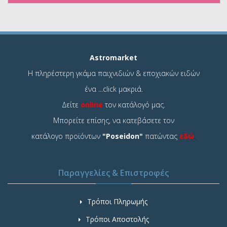
Astromarket
Η πληρέστερη γκάμα παιχνιδιών & εποχιακών ειδών
ένα ...click μακριά.
Δείτε
online
τον κατάλογό μας.
Μπορείτε επίσης, να κατεβάσετε τον
κατάλογο προϊόντων
"Poseidon"
πατώντας
εδώ
.
Παραγγελίες & Επιστροφές
Τρόποι Πληρωμής
Τρόποι Αποστολής