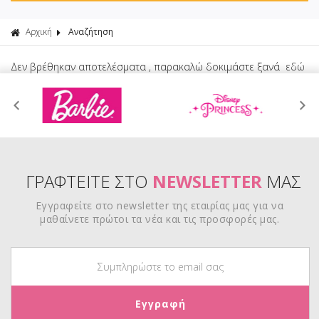
βαδάκια - Καλοκαιρινά Παιχνίδια
U
V
τραπέζια παιχνίδια
W
X
Αρχική
Αναζήτηση
αιδευτικά Παιχνίδια - Puzzles
Y
Z
door - Τροχήλατα
Δεν βρέθηκαν αποτελέσματα , παρακαλώ δοκιμάστε ξανά
εδώ
χαλινά
η Θαλάσσης
pi® - Σαγιονάρες - Παπούτσια Θαλάσσης Surf και EVA
σκωτά Θαλάσσης
ΓΡΑΦΤΕΙΤΕ ΣΤΟ
NEWSLETTER
ΜΑΣ
βαδάκια - Καλοκαιρινά Παιχνίδια
Εγγραφείτε στο newsletter της εταιρίας μας για να
μαθαίνετε πρώτοι τα νέα και τις προσφορές μας.